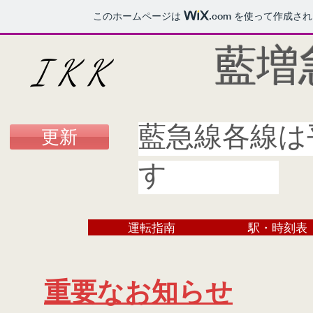
このホームページは
.com
を使って作成され
​藍
I K K
​藍急線各線
更新
す
運転指南
駅・時刻表
重要なお知らせ